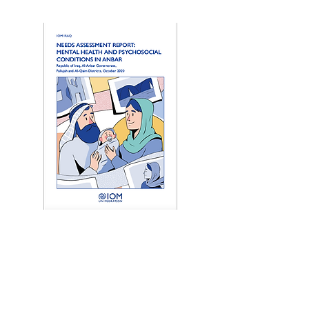
Uluslararası Göç Örgütü (IOM)
tarafından 2020 yılında yayımlanan
“İhtiyaç Değerlendirme Raporu:
Anbar’da Ruh Sağlığı ve Psikososyal
Koşullar” adlı raporun yazarı ve
değerlendirme sorumlusu
.