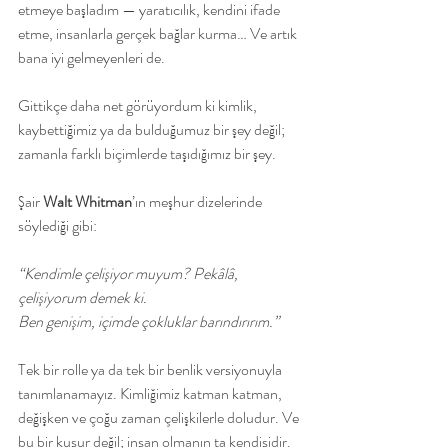
etmeye başladım — yaratıcılık, kendini ifade 
etme, insanlarla gerçek bağlar kurma… Ve artık 
bana iyi gelmeyenleri de.
Gittikçe daha net görüyordum ki kimlik, 
kaybettiğimiz ya da bulduğumuz bir şey değil; 
zamanla farklı biçimlerde taşıdığımız bir şey.
Şair 
Walt Whitman
’ın meşhur dizelerinde 
söylediği gibi:
“Kendimle çelişiyor muyum? Pekâlâ, 
çelişiyorum demek ki.
Ben genişim, içimde çokluklar barındırırım.”
Tek bir rolle ya da tek bir benlik versiyonuyla 
tanımlanamayız. Kimliğimiz katman katman, 
değişken ve çoğu zaman çelişkilerle doludur. Ve 
bu bir kusur değil; insan olmanın ta kendisidir. 