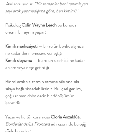
 Asıl soru şudur: 
“Bir zamanlar beni tanımlayan 
şeyi artık yapmadığıma göre, ben kimim?”
Psikolog 
Colin Wayne Leach
 bu konuda 
önemli bir ayrım yapar:
Kimlik merkeziyeti
 — bir rolün benlik algınıza 
ne kadar derinlemesine yerleştiği
Kimlik doyumu
 — bu rolün size hâlâ ne kadar 
anlam veya neşe getirdiği
Bir rol artık sizi tatmin etmese bile ona sıkı 
sıkıya bağlı hissedebilirsiniz. Bu içsel gerilim, 
çoğu zaman daha derin bir dönüşümün 
işaretidir.
Yazar ve kültür kuramcısı 
Gloria Anzaldúa
, 
Borderlands/La Frontera
 adlı eserinde bu eşiği 
şöyle betimler: