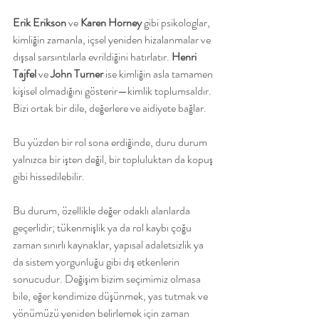
Erik Erikson
 ve 
Karen Horney
 gibi psikologlar, 
kimliğin zamanla, içsel yeniden hizalanmalar ve 
dışsal sarsıntılarla evrildiğini hatırlatır. 
Henri 
Tajfel
 ve 
John Turner
 ise kimliğin asla tamamen 
kişisel olmadığını gösterir—kimlik toplumsaldır. 
Bizi ortak bir dile, değerlere ve aidiyete bağlar.
Bu yüzden bir rol sona erdiğinde, duru durum 
yalnızca bir işten değil, bir topluluktan da kopuş 
gibi hissedilebilir.
Bu durum, özellikle değer odaklı alanlarda 
geçerlidir; tükenmişlik ya da rol kaybı çoğu 
zaman sınırlı kaynaklar, yapısal adaletsizlik ya 
da sistem yorgunluğu gibi dış etkenlerin 
sonucudur. Değişim bizim seçimimiz olmasa 
bile, eğer kendimize düşünmek, yas tutmak ve 
yönümüzü yeniden belirlemek için zaman 