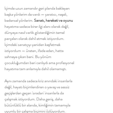
İçimde uzun zamandır geri planda bekleyen 
başka yönlerim de vardı — yaratıcı, neşeli, 
bedensel yönlerim. 
Sanatı, hareketi ve oyunu 
hayatıma sadece birer ilgi alanı olarak değil, 
dünyaya nasıl varlık gösterdiğimin temel 
parçaları olarak dahil etmek istiyordum. 
İçimdeki sanatçıyı yeniden keşfetmek 
istiyordum — üreten, ifade eden, hatta 
sahneye çıkan beni. Bu yönüm 
çocukluğumdan beri canlıydı ama profesyonel 
hayatıma tam anlamıyla dahil olamamıştı.
Aynı zamanda sadece kriz anındaki insanlarla 
değil, hayatı biçimlendiren o yavaş ve sessiz 
geçişlerden geçen 'sıradan' insanlarla da 
çalışmak istiyordum. Daha geniş, daha 
bütünlüklü bir alanda, kimliğimin tamamıyla 
uyumlu bir çalışma biçimini özlüyordum.