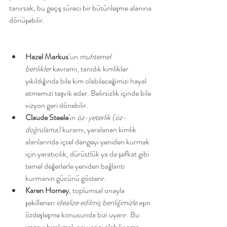
tanırsak, bu geçiş süreci bir bütünleşme alanına 
dönüşebilir.
Hazel Markus
’un 
muhtemel 
benlikler
 kavramı, tanıdık kimlikler 
yıkıldığında bile kim olabileceğimizi hayal 
etmemizi teşvik eder. Belirsizlik içinde bile 
vizyon geri dönebilir.
Claude Steele
’in 
öz-yeterlik (öz-
doğrulama)
 kuramı, yaralanan kimlik 
alanlarında içsel dengeyi yeniden kurmak 
için yaratıcılık, dürüstlük ya da şefkat gibi 
temel değerlerle yeniden bağlantı 
kurmanın gücünü gösterir.
Karen Horney
, toplumsal onayla 
şekillenen 
idealize edilmiş benliğimizle
 aşırı 
özdeşleşme konusunda bizi uyarır. Bu 
imgeyi bırakmak acı verici olabilir ama 