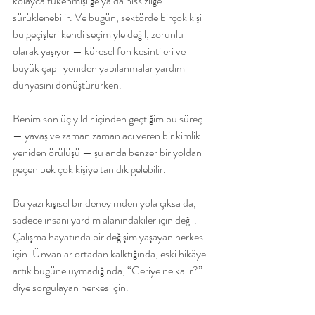
kolayca tükenmişliğe ya da hissizliğe 
sürüklenebilir. Ve bugün, sektörde birçok kişi 
bu geçişleri kendi seçimiyle değil, zorunlu 
olarak yaşıyor — küresel fon kesintileri ve 
büyük çaplı yeniden yapılanmalar yardım 
dünyasını dönüştürürken.
Benim son üç yıldır içinden geçtiğim bu süreç 
— yavaş ve zaman zaman acı veren bir kimlik 
yeniden örülüşü — şu anda benzer bir yoldan 
geçen pek çok kişiye tanıdık gelebilir.
Bu yazı kişisel bir deneyimden yola çıksa da, 
sadece insani yardım alanındakiler için değil. 
Çalışma hayatında bir değişim yaşayan herkes 
için. Ünvanlar ortadan kalktığında, eski hikâye 
artık bugüne uymadığında, “Geriye ne kalır?” 
diye sorgulayan herkes için.