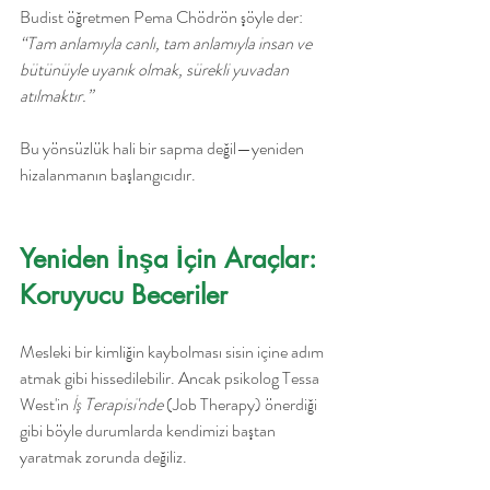
Budist öğretmen Pema Chödrön şöyle der:
“Tam anlamıyla canlı, tam anlamıyla insan ve 
bütünüyle uyanık olmak, sürekli yuvadan 
atılmaktır.”
Bu yönsüzlük hali bir sapma değil—yeniden 
hizalanmanın başlangıcıdır.
Yeniden İnşa İçin Araçlar: 
Koruyucu Beceriler
Mesleki bir kimliğin kaybolması sisin içine adım 
atmak gibi hissedilebilir. Ancak psikolog Tessa 
West'in 
İş Terapisi'nde
 (Job Therapy) önerdiği 
gibi böyle durumlarda kendimizi baştan 
yaratmak zorunda değiliz.