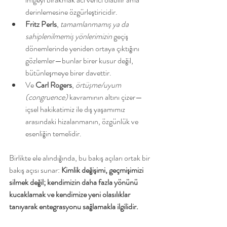
derinlemesine özgürleştiricidir.
Fritz Perls
, 
tamamlanmamış ya da 
sahiplenilmemiş yönlerimizin
 geçiş 
dönemlerinde yeniden ortaya çıktığını 
gözlemler—bunlar birer kusur değil, 
bütünleşmeye birer davettir.
Ve 
Carl Rogers
, 
örtüşme/uyum 
(congruence)
 kavramının altını çizer—
içsel hakikatimiz ile dış yaşamımız 
arasındaki hizalanmanın, özgünlük ve 
esenliğin temelidir.
Birlikte ele alındığında, bu bakış açıları ortak bir 
bakış açısı sunar: 
Kimlik değişimi, geçmişimizi 
silmek değil; kendimizin daha fazla yönünü 
kucaklamak ve kendimize yeni olasılıklar 
tanıyarak entegrasyonu sağlamakla ilgilidir.