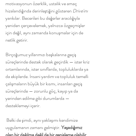
motivasyonun özerklik, ustalık ve amaç 
hizalandığında derinleştiğini gösteren 
Drive'ını
yankılar. Becerileri bu değerler aracılığıyla 
yeniden çerçevelemek, yalnızca özgeçmişler 
için değil, aynı zamanda konuşmalar için de 
netlik getirir.
Birçoğumuz yıllarımızı başkalarına geçiş 
süreçlerinde destek olarak geçirdik — ister kriz 
ortamlarında, ister sınıflarda, topluluklarda ya 
da ekiplerde. İnsani yardım ve topluluk temelli 
çalışmaların büyük bir kısmı, insanları geçiş 
süreçlerinde — zorunlu göç, kayıp ya da 
yerinden edilme gibi durumlarda — 
desteklemeyi içerir.
 Belki de şimdi, aynı yaklaşımı kendimize 
uygulamanın zamanı gelmiştir. 
Yaşadığımız 
olan bir dağılma değil de bir genişleme olabilir 