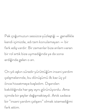
Pek çoğumuzun sessizce yüzleştiği — genellikle 
kendi içimizde, adı tam konulamayan — bir 
fark ediş vardır: Bir zamanlar bize anlam veren 
bir rol artık bize uymadığında ya da sona 
erdiğinde gelen o an.
On yılı aşkın süredir yürüttüğüm insani yardım 
çalışmalarında, bu dönüşümü ilk kez üç yıl 
önce hissetmeye başladım. Dışarıdan 
bakıldığında her şey aynı görünüyordu. Ama 
içimde bir şeyler değişmekteydi. Artık sadece 
bir “insani yardım çalışanı” olmak istemediğimi 
fark ettim.