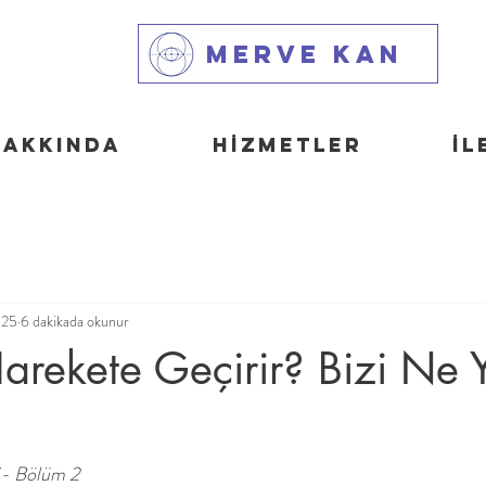
Merve Kan
Hakkında
HİZMETLER
İL
025
6 dakikada okunur
arekete Geçirir? Bizi Ne 
si- Bölüm 2