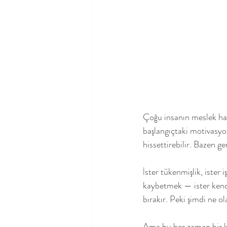
Çoğu insanın meslek hay
başlangıçtaki motivasyo
hissettirebilir. Bazen ge
İster tükenmişlik, iste
kaybetmek — ister kendi 
bırakır. Peki şimdi ne o
Ama bu her zaman bir kr