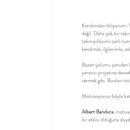
Kendimden biliyorum: Ya
değil. Daha çok bir takı
takımyıldızımı canlı tut
kendimle, ilgilerimle, e
Bazen yolumu yeniden 
yaratıcı projesine dest
vermek gibi. Bunları ro
Motivasyonun böyle katma
Albert Bandura
, motiv
bir etkisi olduğuna duy