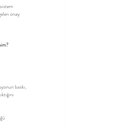
 sistem 
gelen onay 
imim?
syonun baskı, 
ktığını 
üğü