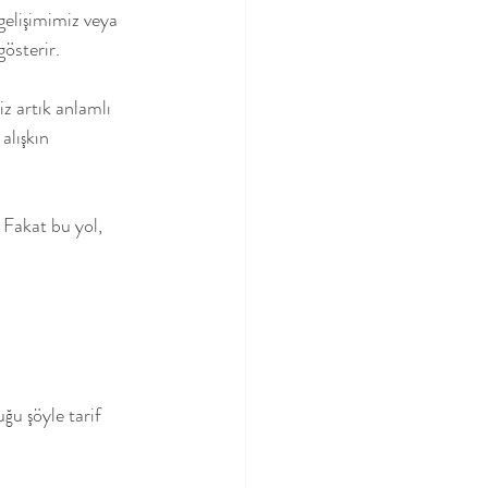
gelişimimiz veya 
gösterir.
iz artık anlamlı 
alışkın 
 Fakat bu yol, 
ğu şöyle tarif 