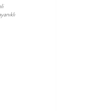
li 
yanıklı 