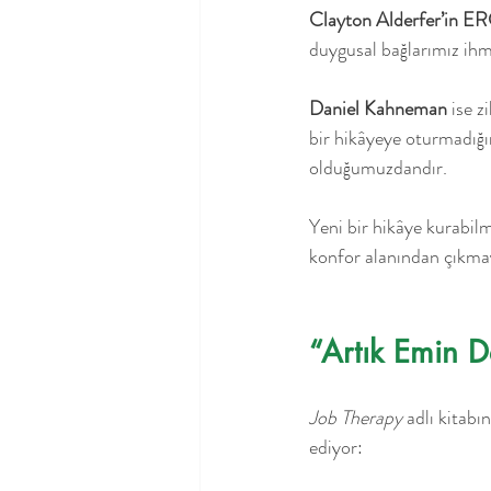
Clayton Alderfer’in E
duygusal bağlarımız ihma
Daniel Kahneman
 ise z
bir hikâyeye oturmadığın
olduğumuzdandır.
Yeni bir hikâye kurabilm
konfor alanından çıkmay
“Artık Emin 
Job Therapy
 adlı kitabı
ediyor: