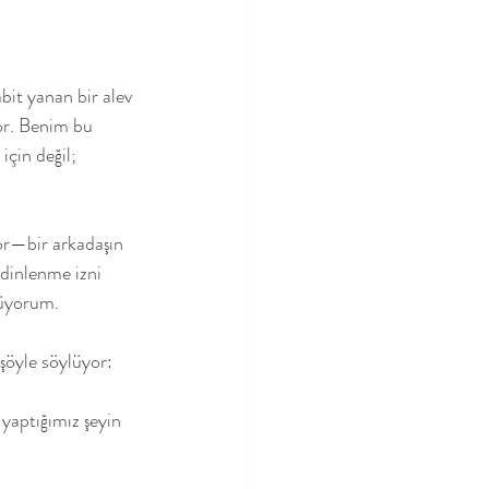
it yanan bir alev 
or. Benim bu 
çin değil; 
r—bir arkadaşın 
dinlenme izni 
rüyorum.
 şöyle söylüyor:
yaptığımız şeyin 