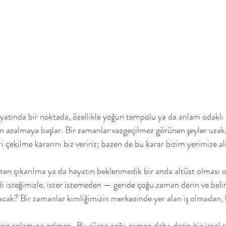
atında bir noktada, özellikle yoğun tempolu ya da anlam odaklı i
n azalmaya başlar. Bir zamanlar vazgeçilmez görünen şeyler uzak,
ri çekilme kararını biz veririz; bazen de bu karar bizim yerimize alı
r işten çıkarılma ya da hayatın beklenmedik bir anda altüst olmas
isteğimizle, ister istemeden — geride çoğu zaman derin ve belirsi
lacak? Bir zamanlar kimliğimizin merkezinde yer alan iş olmadan, 
iz anlamına gelmez.  Bu süreç çoğu zaman daha derin bir içsel 