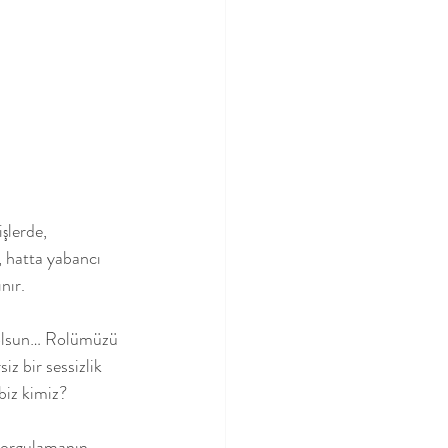
şlerde, 
 hatta yabancı 
nır.
ı olsun… Rolümüzü 
z bir sessizlik 
biz kimiz?
sorgulamanın 