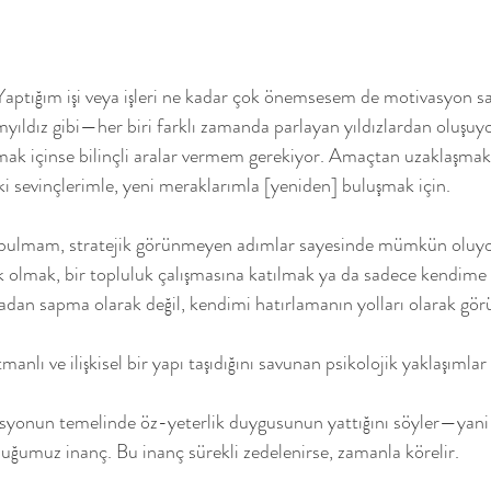
ptığım işi veya işleri ne kadar çok önemsesem de motivasyon sab
myıldız gibi—her biri farklı zamanda parlayan yıldızlardan oluşuy
mak içinse bilinçli aralar vermem gerekiyor. Amaçtan uzaklaşmak i
ski sevinçlerimle, yeni meraklarımla [yeniden] buluşmak için.
bulmam, stratejik görünmeyen adımlar sayesinde mümkün oluyo
ek olmak, bir topluluk çalışmasına katılmak ya da sadece kendime 
tadan sapma olarak değil, kendimi hatırlamanın yolları olarak gö
nlı ve ilişkisel bir yapı taşıdığını savunan psikolojik yaklaşımlar
asyonun temelinde öz-yeterlik duygusunun yattığını söyler—yani 
duğumuz inanç. Bu inanç sürekli zedelenirse, zamanla körelir.