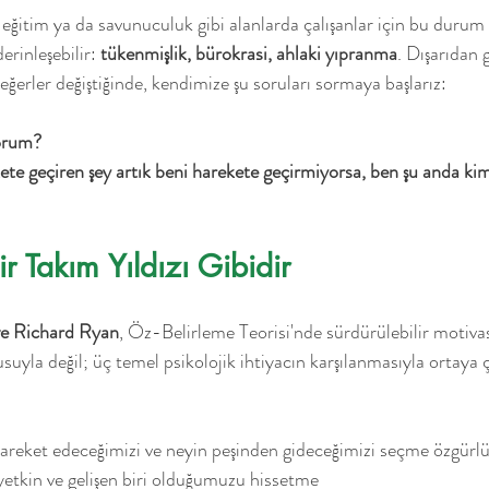
 eğitim ya da savunuculuk gibi alanlarda çalışanlar için bu durum
rinleşebilir: 
tükenmişlik, bürokrasi, ahlaki yıpranma
. Dışarıdan 
değerler değiştiğinde, kendimize şu soruları sormaya başlarız:
yorum?
ete geçiren şey artık beni harekete geçirmiyorsa, ben şu anda k
r Takım Yıldızı Gibidir
e Richard Ryan
, Öz-Belirleme Teorisi'nde sürdürülebilir motiva
uyla değil; üç temel psikolojik ihtiyacın karşılanmasıyla ortaya çı
hareket edeceğimizi ve neyin peşinden gideceğimizi seçme özgürl
 yetkin ve gelişen biri olduğumuzu hissetme