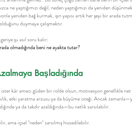
nızca ne yaptığımızı değil, neden yaptığımızı da yeniden düşünmek
nla yeniden bağ kurmak, işin yapısı artık her şeyi bir arada tutma
 olduğunu duymaya çalışmaktır.
geriye şu asıl soru kalır:
rada olmadığında beni ne ayakta tutar?
Azalmaya Başladığında
 ister kâr amacı güden bir rolde olsun, motivasyon genellikle net 
enilik, etki yaratma arzusu ya da büyüme isteği. Ancak zamanla—
ldiğinde ya da takdir azaldığında—bu netlik sarsılabilir.
ilir, ama içsel "neden" sarsılmış hissedilebilir.